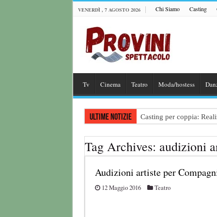
Chi Siamo
Casting
VENERDÌ , 7 AGOSTO 2026
Tv
Cinema
Teatro
Moda/hostess
Dan
Ultime notizie
Casting per coppia: Realiz
Casting per nuovo lungome
Tag Archives:
audizioni ar
Ricerca tastierista per T
Casting film horror inter
Audizioni artiste per Compagn
Casting Rai: Cercasi le n
12 Maggio 2016
Teatro