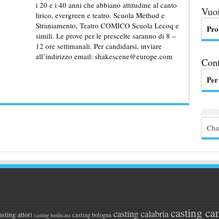
i 20 e i 40 anni che abbiano attitudine al canto
Vuoi
lirico, evergreen e teatro. Scuola Method e
Straniamento, Teatro COMICO Scuola Lecoq e
Pro
simili. Le prove per le prescelte saranno di 8 –
12 ore settimanali. Per candidarsi, inviare
all’indirizzo email: shakescene@europe.com
Cont
Per
Cha
casting ca
casting calabria
asting attori
casting bologna
casting basilicata