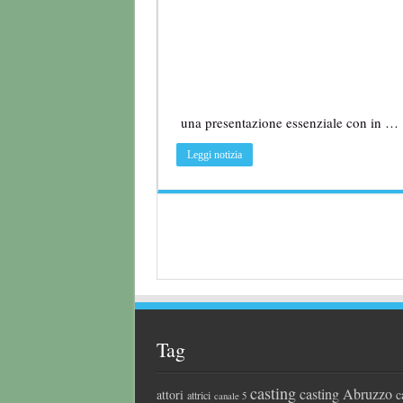
una presentazione essenziale con in …
Leggi notizia
Tag
casting
casting Abruzzo
attori
c
attrici
canale 5