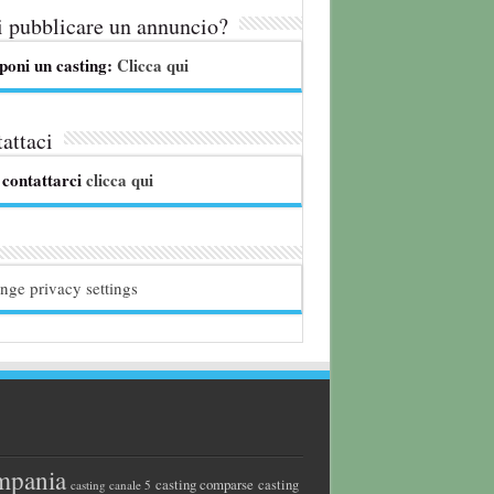
 pubblicare un annuncio?
poni un casting:
Clicca qui
attaci
 contattarci
clicca qui
nge privacy settings
mpania
casting comparse
casting
casting canale 5