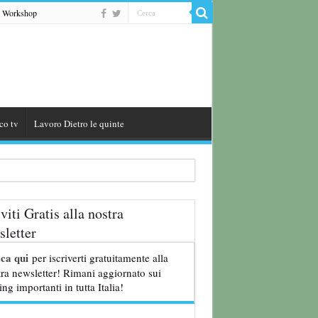
Workshop
co tv
Lavoro Dietro le quinte
iviti Gratis alla nostra
letter
8 anni
cca qui
per iscriverti gratuitamente alla
ra newsletter! Rimani aggiornato sui
ing importanti in tutta Italia!