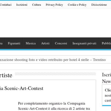
Contattaci
Iscrizioni
Cultura
Privacy Policy
Cookie e Policy
Disiscrizione
za
Figuranti
Musica
Artisti
Concorsi
Insegnanti privati
Pubbli
zazione shooting foto e video retribuito per hotel 4 stelle – Trentino
traggio: si cercano attori, attrici e comparse – Puglia
tiste
Iscr
ribute Band dedicata ad Eros Ramazzotti – Veneto
News
nazionale “Gaming Disorder”: si cercano ragazzi e ragazze tra i 16 e i 1
ia Scenic-Art-Contest
Cli
uove professoresse de L’Eredità, aperte le candidature
nost
cast
Per completamento organico la Compagnia
Scenic-Art-Contest è alla ricerca di 2 artiste tra