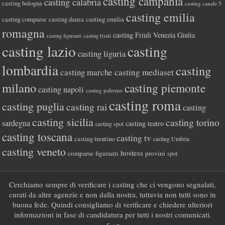
casting campania
casting calabria
casting bologna
casting canale 5
casting emilia
casting comparse
casting emilia
casting danza
romagna
casting Friuli Venezia Giulia
casting figuranti
casting friuli
casting lazio
casting
casting liguria
lombardia
casting
casting marche
casting mediaset
milano
casting piemonte
casting napoli
casting palermo
casting roma
casting puglia
casting rai
casting
casting sicilia
casting torino
sardegna
casting teatro
casting spot
casting toscana
casting tv
casting trentino
casting Umbria
casting veneto
hostess
comparse
figuranti
provini
spot
Cerchiamo sempre di verificare i casting che ci vengono segnalati,
curati da altre agenzie e non dalla nostra, tuttavia non tutti sono in
buona fede. Quindi consigliamo di verificare e chiedere ulteriori
informazioni in fase di candidatura per tutti i nostri comunicati.