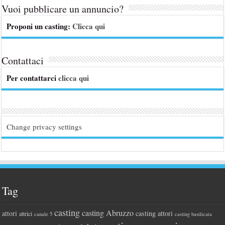
Vuoi pubblicare un annuncio?
Proponi un casting:
Clicca qui
Contattaci
Per contattarci
clicca qui
Change privacy settings
Tag
casting
casting Abruzzo
attori
casting attori
attrici
canale 5
casting basilicata