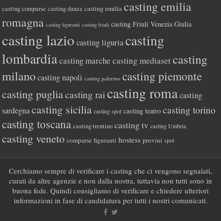
casting emilia
casting comparse
casting emilia
casting danza
romagna
casting Friuli Venezia Giulia
casting figuranti
casting friuli
casting lazio
casting
casting liguria
lombardia
casting
casting marche
casting mediaset
milano
casting piemonte
casting napoli
casting palermo
casting roma
casting puglia
casting rai
casting
casting sicilia
casting torino
sardegna
casting teatro
casting spot
casting toscana
casting tv
casting trentino
casting Umbria
casting veneto
hostess
comparse
figuranti
provini
spot
Cerchiamo sempre di verificare i casting che ci vengono segnalati,
curati da altre agenzie e non dalla nostra, tuttavia non tutti sono in
buona fede. Quindi consigliamo di verificare e chiedere ulteriori
informazioni in fase di candidatura per tutti i nostri comunicati.