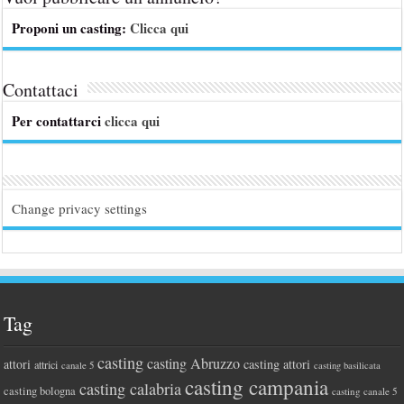
Proponi un casting:
Clicca qui
Contattaci
Per contattarci
clicca qui
Change privacy settings
Tag
casting
casting Abruzzo
attori
casting attori
attrici
canale 5
casting basilicata
casting campania
casting calabria
casting bologna
casting canale 5