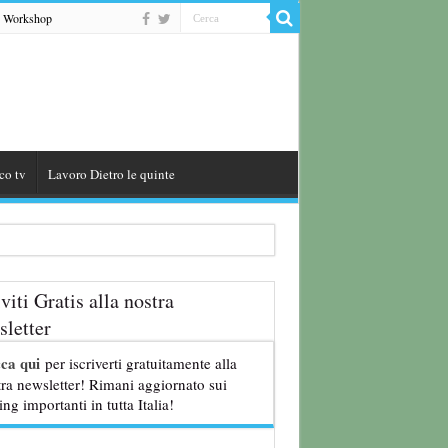
Workshop
co tv
Lavoro Dietro le quinte
iviti Gratis alla nostra
letter
8 anni
cca qui
per iscriverti gratuitamente alla
ra newsletter! Rimani aggiornato sui
ing importanti in tutta Italia!