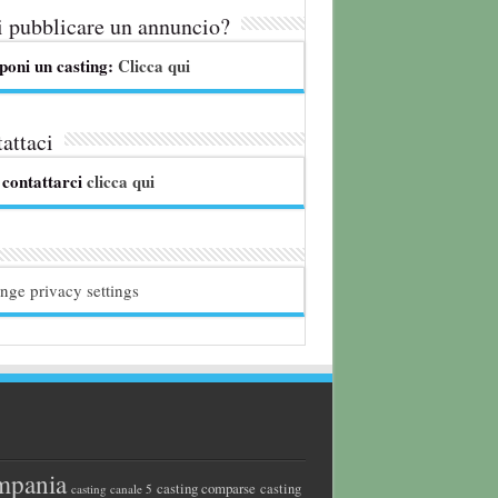
 pubblicare un annuncio?
poni un casting:
Clicca qui
attaci
 contattarci
clicca qui
nge privacy settings
mpania
casting comparse
casting
casting canale 5