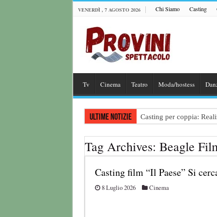
Chi Siamo
Casting
VENERDÌ , 7 AGOSTO 2026
Tv
Cinema
Teatro
Moda/hostess
Dan
Ultime notizie
Casting per coppia: Realiz
Casting per nuovo lungome
Tag Archives:
Beagle Fil
Ricerca tastierista per T
Casting film horror inter
Casting film “Il Paese” Si cerca
Casting Rai: Cercasi le n
8 Luglio 2026
Cinema