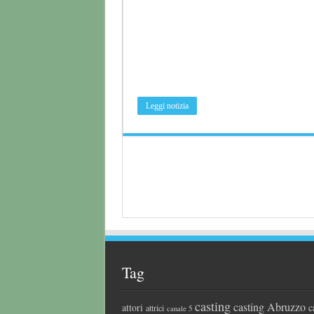
Leggi notizia
Tag
casting
casting Abruzzo
attori
c
attrici
canale 5