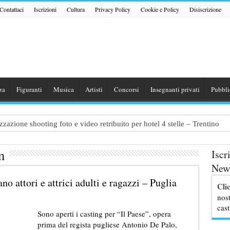
Contattaci
Iscrizioni
Cultura
Privacy Policy
Cookie e Policy
Disiscrizione
za
Figuranti
Musica
Artisti
Concorsi
Insegnanti privati
Pubbli
zazione shooting foto e video retribuito per hotel 4 stelle – Trentino
traggio: si cercano attori, attrici e comparse – Puglia
m
Iscr
ribute Band dedicata ad Eros Ramazzotti – Veneto
News
nazionale “Gaming Disorder”: si cercano ragazzi e ragazze tra i 16 e i 1
no attori e attrici adulti e ragazzi – Puglia
Cli
uove professoresse de L’Eredità, aperte le candidature
nost
cast
Sono aperti i casting per “Il Paese”, opera
prima del regista pugliese Antonio De Palo,