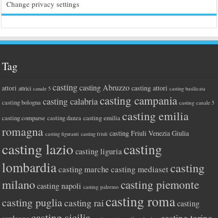
Change privacy settings
Tag
casting
casting Abruzzo
attori
casting attori
attrici
canale 5
casting basilicata
casting campania
casting calabria
casting bologna
casting canale 5
casting emilia
casting comparse
casting emilia
casting danza
romagna
casting Friuli Venezia Giulia
casting figuranti
casting friuli
casting lazio
casting
casting liguria
lombardia
casting
casting marche
casting mediaset
milano
casting piemonte
casting napoli
casting palermo
casting roma
casting puglia
casting rai
casting
casting sicilia
casting torino