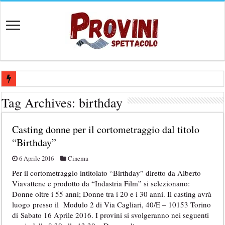
Casting per coppia: Realizzazione shooting foto e video retribuito per 
Tag Archives:
birthday
Casting per nuovo lungometraggio: si cercano attori, attrici e compars
Casting donne per il cortometraggio dal titolo
Ricerca tastierista per Tribute Band dedicata ad Eros Ramazzotti – Ve
“Birthday”
Casting film horror internazionale “Gaming Disorder”: si cercano ragaz
6 Aprile 2016
Cinema
Casting Rai: Cercasi le nuove professoresse de L’Eredità, aperte le ca
Per il cortometraggio intitolato “Birthday” diretto da Alberto
Viavattene e prodotto da “Indastria Film” si selezionano:
Donne oltre i 55 anni; Donne tra i 20 e i 30 anni. Il casting avrà
luogo presso il Modulo 2 di Via Cagliari, 40/E – 10153 Torino
di Sabato 16 Aprile 2016. I provini si svolgeranno nei seguenti