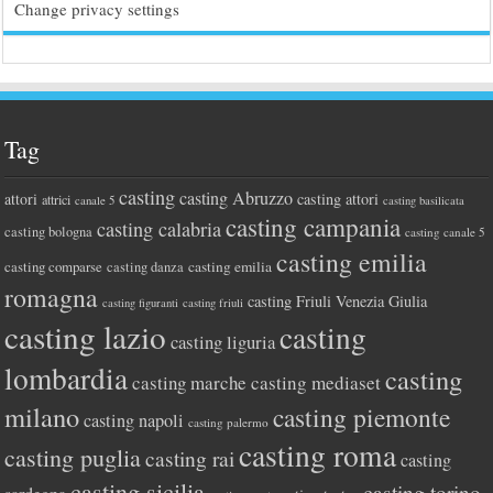
Change privacy settings
Tag
casting
casting Abruzzo
attori
casting attori
attrici
canale 5
casting basilicata
casting campania
casting calabria
casting bologna
casting canale 5
casting emilia
casting comparse
casting emilia
casting danza
romagna
casting Friuli Venezia Giulia
casting figuranti
casting friuli
casting lazio
casting
casting liguria
lombardia
casting
casting marche
casting mediaset
milano
casting piemonte
casting napoli
casting palermo
casting roma
casting puglia
casting rai
casting
casting sicilia
casting torino