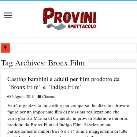
Casting aperti per film internazionale prodotto da Panorama Films – 
Tag Archives:
Bronx Film
Casting attore per “Luna: dialogo tra un Poeta e una Prostituta” – Laz
Casting bambini e adulti per film prodotto da
Casting per coppia: Realizzazione shooting foto e video retribuito per 
“Bronx Film” e “Indigo Film”
Casting per nuovo lungometraggio: si cercano attori, attrici e compars
6 Agosto 2018
Cinema
Ricerca tastierista per Tribute Band dedicata ad Eros Ramazzotti – Ve
Verrà organizzato un casting per comparse finalizzato a trovare
figure per un importante film di prossima realizzazione che
verrà girato a Marina di Camerota in prov. di Salerno e dintorni,
prodotto da Bronx Film ed Indigo Film. Si selezionano
particolarmente minori tra i 6 e i 14 anni e maggiorenni di tutte