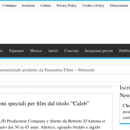
Contattaci
Iscrizioni
Cultura
Privacy Policy
Cookie e Policy
Disiscrizione
za
Figuranti
Musica
Artisti
Concorsi
Insegnanti privati
Pubbli
internazionale prodotto da Panorama Films – Piemonte
 dialogo tra un Poeta e una Prostituta” – Lazio
Iscr
zazione shooting foto e video retribuito per hotel 4 stelle – Trentino
News
traggio: si cercano attori, attrici e comparse – Puglia
ioni speciali per film dal titolo “Caleb”
Cli
ribute Band dedicata ad Eros Ramazzotti – Veneto
nost
cast
 “L/D Production Company e diretto da Roberto D’Antona si
rio dai 30 ai 45 anni. Atletico, sguardo freddo e algido