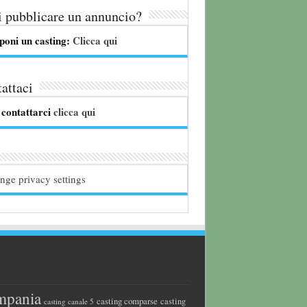
 pubblicare un annuncio?
poni un casting:
Clicca qui
attaci
 contattarci
clicca qui
nge privacy settings
mpania
casting comparse
casting
casting canale 5