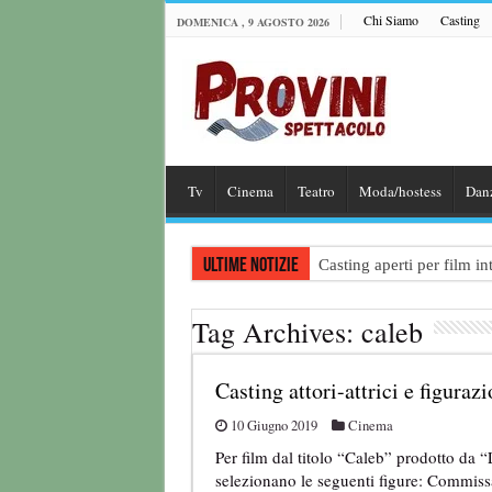
Chi Siamo
Casting
DOMENICA , 9 AGOSTO 2026
Tv
Cinema
Teatro
Moda/hostess
Dan
Ultime notizie
Casting aperti per film 
Casting attore per “Luna:
Tag Archives:
caleb
Casting per coppia: Realiz
Casting per nuovo lungome
Casting attori-attrici e figuraz
Ricerca tastierista per T
10 Giugno 2019
Cinema
Per film dal titolo “Caleb” prodotto da
selezionano le seguenti figure: Commissa