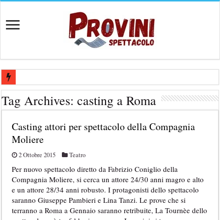
Casting aperti per film internazionale prodotto da Panorama Films – 
Tag Archives:
casting a Roma
Casting attore per “Luna: dialogo tra un Poeta e una Prostituta” – Laz
Casting attori per spettacolo della Compagnia
Casting per coppia: Realizzazione shooting foto e video retribuito per 
Moliere
Casting per nuovo lungometraggio: si cercano attori, attrici e compars
2 Ottobre 2015
Teatro
Ricerca tastierista per Tribute Band dedicata ad Eros Ramazzotti – Ve
Per nuovo spettacolo diretto da Fabrizio Coniglio della
Compagnia Moliere, si cerca un attore 24/30 anni magro e alto
e un attore 28/34 anni robusto. I protagonisti dello spettacolo
saranno Giuseppe Pambieri e Lina Tanzi. Le prove che si
terranno a Roma a Gennaio saranno retribuite, La Tournèe dello