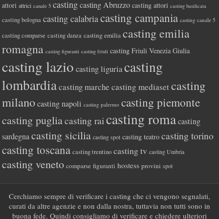
casting
casting Abruzzo
attori
casting attori
attrici
canale 5
casting basilicata
casting campania
casting calabria
casting bologna
casting canale 5
casting emilia
casting comparse
casting emilia
casting danza
romagna
casting Friuli Venezia Giulia
casting figuranti
casting friuli
casting lazio
casting
casting liguria
lombardia
casting
casting marche
casting mediaset
milano
casting piemonte
casting napoli
casting palermo
casting roma
casting puglia
casting rai
casting
casting sicilia
casting torino
sardegna
casting teatro
casting spot
casting toscana
casting tv
casting trentino
casting Umbria
casting veneto
hostess
comparse
figuranti
provini
spot
Cerchiamo sempre di verificare i casting che ci vengono segnalati,
curati da altre agenzie e non dalla nostra, tuttavia non tutti sono in
buona fede. Quindi consigliamo di verificare e chiedere ulteriori