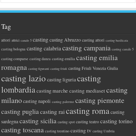
Tag
casting
casting Abruzzo
attori
casting attori
attrici
canale 5
casting basilicata
casting campania
casting calabria
casting bologna
casting canale 5
casting emilia
casting comparse
casting emilia
casting danza
romagna
casting Friuli Venezia Giulia
casting figuranti
casting friuli
casting lazio
casting
casting liguria
lombardia
casting
casting marche
casting mediaset
milano
casting piemonte
casting napoli
casting palermo
casting roma
casting puglia
casting rai
casting
casting sicilia
casting torino
sardegna
casting teatro
casting spot
casting toscana
casting tv
casting trentino
casting Umbria