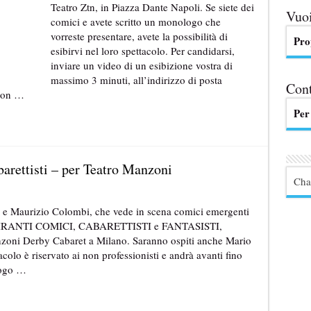
Teatro Ztn, in Piazza Dante Napoli. Se siete dei
Vuoi
comici e avete scritto un monologo che
vorreste presentare, avete la possibilità di
Pro
esibirvi nel loro spettacolo. Per candidarsi,
inviare un video di un esibizione vostra di
massimo 3 minuti, all’indirizzo di posta
Cont
 con …
Per
arettisti – per Teatro Manzoni
Cha
 e Maurizio Colombi, che vede in scena comici emergenti
 ASPIRANTI COMICI, CABARETTISTI e FANTASISTI,
i Derby Cabaret a Milano. Saranno ospiti anche Mario
olo è riservato ai non professionisti e andrà avanti fino
uogo …