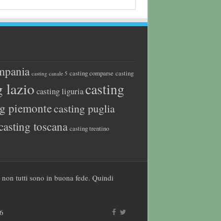
mpania
casting comparse
casting
casting canale 5
g lazio
casting
casting liguria
ng piemonte
casting puglia
casting toscana
casting trentino
a non tutti sono in buona fede. Quindi
26