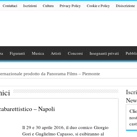
Contattaci
Iscrizioni
Cultura
Privacy Policy
Cookie e Policy
Disiscrizione
za
Figuranti
Musica
Artisti
Concorsi
Insegnanti privati
Pubbli
internazionale prodotto da Panorama Films – Piemonte
 dialogo tra un Poeta e una Prostituta” – Lazio
ici
Iscr
zazione shooting foto e video retribuito per hotel 4 stelle – Trentino
News
traggio: si cercano attori, attrici e comparse – Puglia
cabarettistico – Napoli
Cli
ribute Band dedicata ad Eros Ramazzotti – Veneto
nost
cast
Il 29 e 30 aprile 2016, il duo comico Giorgio
Gori e Guglielmo Capasso, si esibiranno al