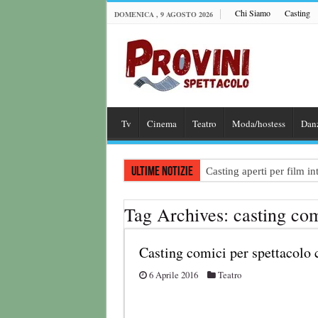
Chi Siamo
Casting
DOMENICA , 9 AGOSTO 2026
Tv
Cinema
Teatro
Moda/hostess
Dan
Ultime notizie
Casting aperti per film 
Casting attore per “Luna:
Tag Archives:
casting com
Casting per coppia: Realiz
Casting per nuovo lungome
Casting comici per spettacolo 
Ricerca tastierista per T
6 Aprile 2016
Teatro