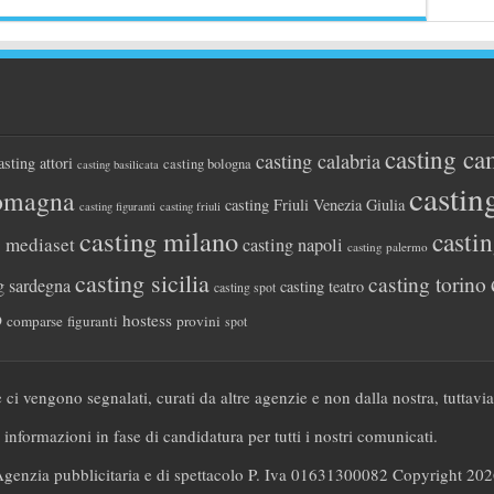
casting ca
casting calabria
asting attori
casting bologna
casting basilicata
castin
romagna
casting Friuli Venezia Giulia
casting figuranti
casting friuli
casting milano
casti
g mediaset
casting napoli
casting palermo
casting sicilia
casting torino
g sardegna
casting teatro
casting spot
o
hostess
comparse
figuranti
provini
spot
 ci vengono segnalati, curati da altre agenzie e non dalla nostra, tuttavi
 informazioni in fase di candidatura per tutti i nostri comunicati.
Agenzia pubblicitaria e di spettacolo P. Iva 01631300082 Copyright 20