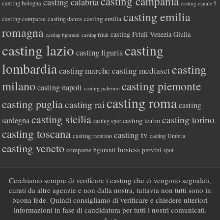
casting campania
casting calabria
casting bologna
casting canale 5
casting emilia
casting comparse
casting emilia
casting danza
romagna
casting Friuli Venezia Giulia
casting figuranti
casting friuli
casting lazio
casting
casting liguria
lombardia
casting
casting marche
casting mediaset
milano
casting piemonte
casting napoli
casting palermo
casting roma
casting puglia
casting rai
casting
casting sicilia
casting torino
sardegna
casting teatro
casting spot
casting toscana
casting tv
casting trentino
casting Umbria
casting veneto
hostess
comparse
figuranti
provini
spot
Cerchiamo sempre di verificare i casting che ci vengono segnalati,
curati da altre agenzie e non dalla nostra, tuttavia non tutti sono in
buona fede. Quindi consigliamo di verificare e chiedere ulteriori
informazioni in fase di candidatura per tutti i nostri comunicati.