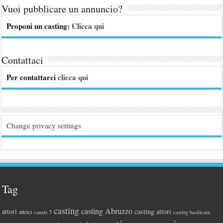
Vuoi pubblicare un annuncio?
Proponi un casting:
Clicca qui
Contattaci
Per contattarci
clicca qui
Change privacy settings
Tag
casting
casting Abruzzo
attori
casting attori
attrici
canale 5
casting basilicata