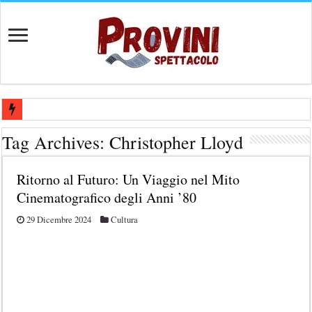
Casting aperti per film internazionale prodotto da Panorama Films – 
Tag Archives:
Christopher Lloyd
Casting attore per “Luna: dialogo tra un Poeta e una Prostituta” – Laz
Ritorno al Futuro: Un Viaggio nel Mito
Casting per coppia: Realizzazione shooting foto e video retribuito per 
Cinematografico degli Anni ’80
Casting per nuovo lungometraggio: si cercano attori, attrici e compars
29 Dicembre 2024
Cultura
Ricerca tastierista per Tribute Band dedicata ad Eros Ramazzotti – Ve