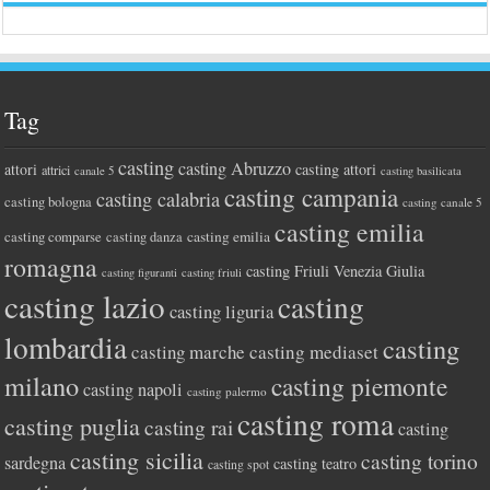
Tag
casting
casting Abruzzo
attori
casting attori
attrici
canale 5
casting basilicata
casting campania
casting calabria
casting bologna
casting canale 5
casting emilia
casting comparse
casting emilia
casting danza
romagna
casting Friuli Venezia Giulia
casting figuranti
casting friuli
casting lazio
casting
casting liguria
lombardia
casting
casting marche
casting mediaset
milano
casting piemonte
casting napoli
casting palermo
casting roma
casting puglia
casting rai
casting
casting sicilia
casting torino
sardegna
casting teatro
casting spot