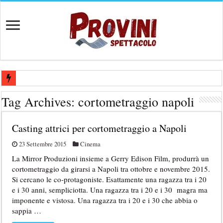
Ricerca tastierista per Tribute Band dedicata ad Eros Ramazzotti – Ve
Tag Archives:
cortometraggio napoli
Casting film horror internazionale “Gaming Disorder”: si cercano ragaz
Casting attrici per cortometraggio a Napoli
Casting Rai: Cercasi le nuove professoresse de L’Eredità, aperte le ca
Casting Urgente CHARACTER / MASCOTTE per il Parco divertiment
23 Settembre 2015
Cinema
La Mirror Produzioni insieme a Gerry Edison Film, produrrà un
Affari Tuoi 2026/27: riaperti i casting Rai per partecipare al progra
cortometraggio da girarsi a Napoli tra ottobre e novembre 2015.
Si cercano le co-protagoniste. Esattamente una ragazza tra i 20
e i 30 anni, sempliciotta. Una ragazza tra i 20 e i 30 magra ma
imponente e vistosa. Una ragazza tra i 20 e i 30 che abbia o
sappia …