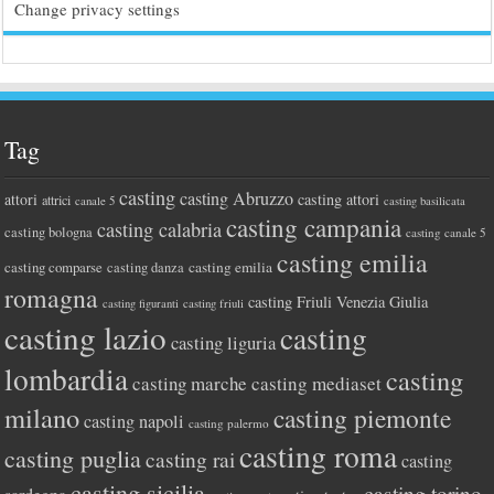
Change privacy settings
Tag
casting
casting Abruzzo
attori
casting attori
attrici
canale 5
casting basilicata
casting campania
casting calabria
casting bologna
casting canale 5
casting emilia
casting comparse
casting emilia
casting danza
romagna
casting Friuli Venezia Giulia
casting figuranti
casting friuli
casting lazio
casting
casting liguria
lombardia
casting
casting marche
casting mediaset
milano
casting piemonte
casting napoli
casting palermo
casting roma
casting puglia
casting rai
casting
casting sicilia
casting torino