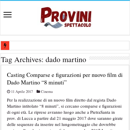
Casting aperti per film internazionale prodotto da Panorama Films – 
Tag Archives:
dado martino
Casting attore per “Luna: dialogo tra un Poeta e una Prostituta” – Laz
Casting Comparse e figurazioni per nuovo film di
Casting per coppia: Realizzazione shooting foto e video retribuito per 
Dado Martino “8 minuti”
Casting per nuovo lungometraggio: si cercano attori, attrici e compars
11 Aprile 2017
Cinema
Ricerca tastierista per Tribute Band dedicata ad Eros Ramazzotti – Ve
Per la realizzazione di un nuovo film diretto dal regista Dado
Martino intitolato “8 minuti”, si cercano comparse e figurazioni
di ogni età. Le riprese avranno luogo anche a PietraSanta in
prov. di Lucca a partire dal 21 maggio 2017 dove saranno girate
delle sequenze da inserire nel lungometraggio che dovrebbe