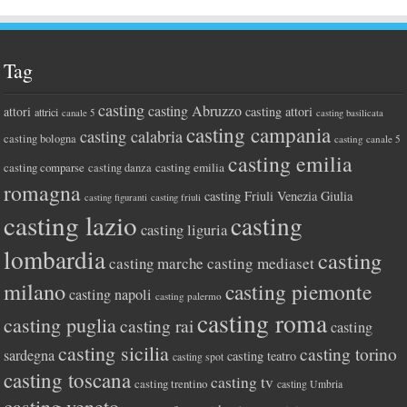
Tag
casting
casting Abruzzo
attori
casting attori
attrici
canale 5
casting basilicata
casting campania
casting calabria
casting bologna
casting canale 5
casting emilia
casting comparse
casting emilia
casting danza
romagna
casting Friuli Venezia Giulia
casting figuranti
casting friuli
casting lazio
casting
casting liguria
lombardia
casting
casting marche
casting mediaset
milano
casting piemonte
casting napoli
casting palermo
casting roma
casting puglia
casting rai
casting
casting sicilia
casting torino
sardegna
casting teatro
casting spot
casting toscana
casting tv
casting trentino
casting Umbria
casting veneto