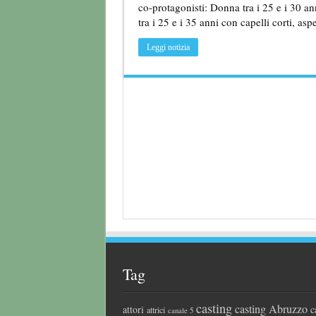
co-protagonisti: Donna tra i 25 e i 30 a
tra i 25 e i 35 anni con capelli corti, as
Leggi notizia
Tag
casting
casting Abruzzo
attori
c
attrici
canale 5