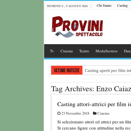
Chi Siamo
Casting
DOMENICA , 9 AGOSTO 2026
Tv
Cinema
Teatro
Moda/hostess
Dan
Ultime notizie
Casting aperti per film 
Casting attore per “Luna:
Tag Archives:
Enzo Caia
Casting per coppia: Realiz
Casting per nuovo lungome
Casting attori-attrici per film
Ricerca tastierista per T
23 Novembre 2018
Cinema
Si selezionano attori ed attrici per un f
Si cercano figure con attitudine nella rec