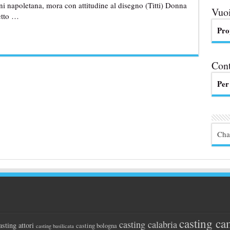
nni napoletana, mora con attitudine al disegno (Titti) Donna
Vuoi
petto …
Pro
Cont
Per
Cha
casting ca
casting calabria
asting attori
casting bologna
casting basilicata