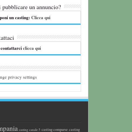
 pubblicare un annuncio?
poni un casting:
Clicca qui
attaci
 contattarci
clicca qui
nge privacy settings
mpania
casting comparse
casting
casting canale 5