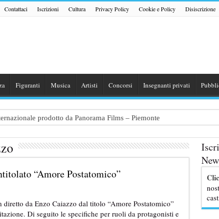
Contattaci
Iscrizioni
Cultura
Privacy Policy
Cookie e Policy
Disiscrizione
za
Figuranti
Musica
Artisti
Concorsi
Insegnanti privati
Pubbli
internazionale prodotto da Panorama Films – Piemonte
 dialogo tra un Poeta e una Prostituta” – Lazio
zzo
Iscr
zazione shooting foto e video retribuito per hotel 4 stelle – Trentino
News
traggio: si cercano attori, attrici e comparse – Puglia
 intitolato “Amore Postatomico”
Cli
ribute Band dedicata ad Eros Ramazzotti – Veneto
nost
cast
ilm diretto da Enzo Caiazzo dal titolo “Amore Postatomico”
itazione. Di seguito le specifiche per ruoli da protagonisti e