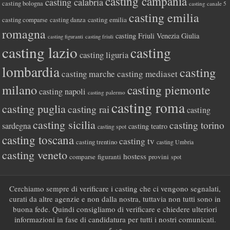
casting campania
casting calabria
casting bologna
casting canale 5
casting emilia
casting comparse
casting emilia
casting danza
romagna
casting Friuli Venezia Giulia
casting figuranti
casting friuli
casting lazio
casting
casting liguria
lombardia
casting
casting marche
casting mediaset
milano
casting piemonte
casting napoli
casting palermo
casting roma
casting puglia
casting rai
casting
casting sicilia
casting torino
sardegna
casting teatro
casting spot
casting toscana
casting tv
casting trentino
casting Umbria
casting veneto
hostess
comparse
figuranti
provini
spot
Cerchiamo sempre di verificare i casting che ci vengono segnalati,
curati da altre agenzie e non dalla nostra, tuttavia non tutti sono in
buona fede. Quindi consigliamo di verificare e chiedere ulteriori
informazioni in fase di candidatura per tutti i nostri comunicati.