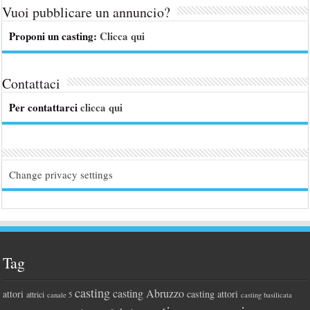
Vuoi pubblicare un annuncio?
Proponi un casting:
Clicca qui
Contattaci
Per contattarci
clicca qui
Change privacy settings
Tag
casting
casting Abruzzo
attori
casting attori
attrici
canale 5
casting basilicata