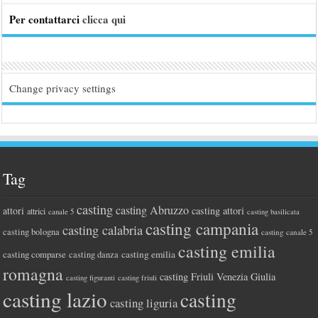
Per contattarci
clicca qui
Change privacy settings
Tag
casting
casting Abruzzo
attori
casting attori
attrici
canale 5
casting basilicata
casting campania
casting calabria
casting bologna
casting canale 5
casting emilia
casting comparse
casting emilia
casting danza
romagna
casting Friuli Venezia Giulia
casting figuranti
casting friuli
casting lazio
casting
casting liguria