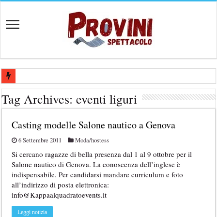
Casting per coppia: Realizzazione shooting foto e video retribuito per 
Tag Archives:
eventi liguri
Casting per nuovo lungometraggio: si cercano attori, attrici e compars
Casting modelle Salone nautico a Genova
Ricerca tastierista per Tribute Band dedicata ad Eros Ramazzotti – Ve
Casting film horror internazionale “Gaming Disorder”: si cercano ragaz
6 Settembre 2011
Moda/hostess
Si cercano ragazze di bella presenza dal 1 al 9 ottobre per il
Casting Rai: Cercasi le nuove professoresse de L’Eredità, aperte le ca
Salone nautico di Genova. La conoscenza dell’inglese è
indispensabile. Per candidarsi mandare curriculum e foto
all’indirizzo di posta elettronica:
info@Kappaalquadratoevents.it
Leggi notizia