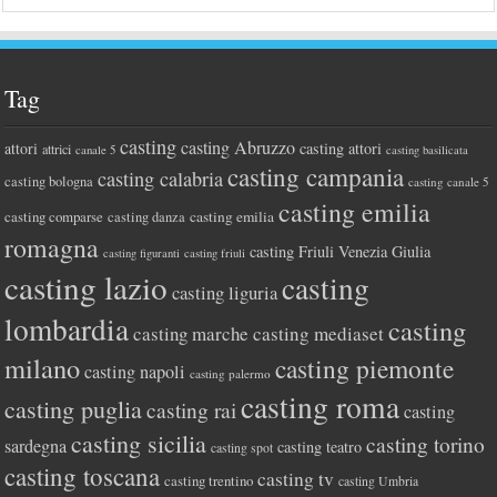
Tag
casting
casting Abruzzo
attori
casting attori
attrici
canale 5
casting basilicata
casting campania
casting calabria
casting bologna
casting canale 5
casting emilia
casting comparse
casting emilia
casting danza
romagna
casting Friuli Venezia Giulia
casting figuranti
casting friuli
casting lazio
casting
casting liguria
lombardia
casting
casting marche
casting mediaset
milano
casting piemonte
casting napoli
casting palermo
casting roma
casting puglia
casting rai
casting
casting sicilia
casting torino
sardegna
casting teatro
casting spot
casting toscana
casting tv
casting trentino
casting Umbria