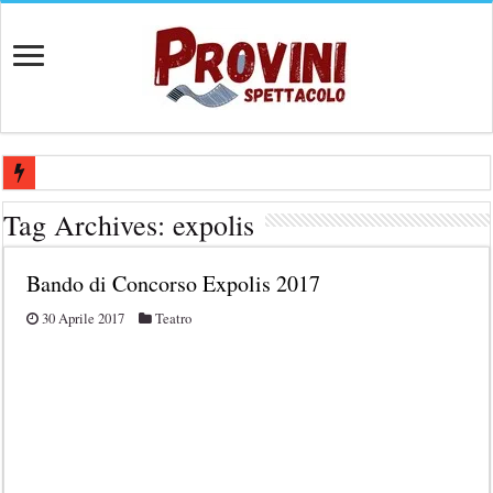
Casting aperti per film internazionale prodotto da Panorama Films – 
Tag Archives:
expolis
Casting attore per “Luna: dialogo tra un Poeta e una Prostituta” – Laz
Bando di Concorso Expolis 2017
Casting per coppia: Realizzazione shooting foto e video retribuito per 
Casting per nuovo lungometraggio: si cercano attori, attrici e compars
30 Aprile 2017
Teatro
Ricerca tastierista per Tribute Band dedicata ad Eros Ramazzotti – Ve