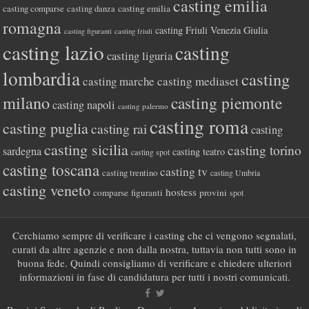
casting emilia
casting comparse
casting emilia
casting danza
romagna
casting Friuli Venezia Giulia
casting figuranti
casting friuli
casting lazio
casting
casting liguria
lombardia
casting
casting marche
casting mediaset
milano
casting piemonte
casting napoli
casting palermo
casting roma
casting puglia
casting rai
casting
casting sicilia
casting torino
sardegna
casting teatro
casting spot
casting toscana
casting tv
casting trentino
casting Umbria
casting veneto
hostess
comparse
figuranti
provini
spot
Cerchiamo sempre di verificare i casting che ci vengono segnalati,
curati da altre agenzie e non dalla nostra, tuttavia non tutti sono in
buona fede. Quindi consigliamo di verificare e chiedere ulteriori
informazioni in fase di candidatura per tutti i nostri comunicati.