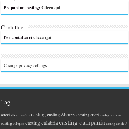
Proponi un casting:
Clicca qui
Contattaci
Per contattarci
clicca qui
Change privacy settings
Tag
casting
casting Abruzzo
attori
casting attori
attrici
canale 5
casting basilicata
casting campania
casting calabria
casting bologna
casting canale 5