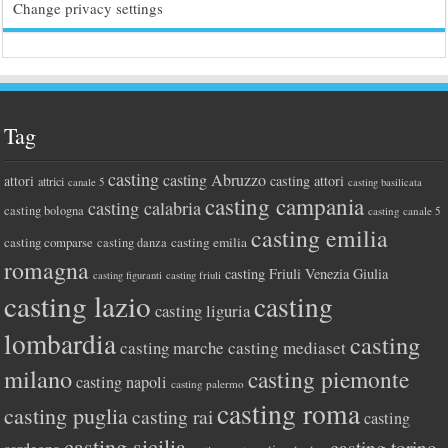
Change privacy settings
Tag
casting
casting Abruzzo
attori
casting attori
attrici
canale 5
casting basilicata
casting campania
casting calabria
casting bologna
casting canale 5
casting emilia
casting comparse
casting emilia
casting danza
romagna
casting Friuli Venezia Giulia
casting figuranti
casting friuli
casting lazio
casting
casting liguria
lombardia
casting
casting marche
casting mediaset
milano
casting piemonte
casting napoli
casting palermo
casting roma
casting puglia
casting rai
casting
casting sicilia
casting torino