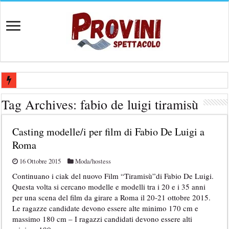
Casting per coppia: Realizzazione shooting foto e video retribuito per 
Tag Archives:
fabio de luigi tiramisù
Casting per nuovo lungometraggio: si cercano attori, attrici e compars
Casting modelle/i per film di Fabio De Luigi a
Ricerca tastierista per Tribute Band dedicata ad Eros Ramazzotti – Ve
Roma
Casting film horror internazionale “Gaming Disorder”: si cercano ragaz
16 Ottobre 2015
Moda/hostess
Casting Rai: Cercasi le nuove professoresse de L’Eredità, aperte le ca
Continuano i ciak del nuovo Film “Tiramisù”di Fabio De Luigi.
Questa volta si cercano modelle e modelli tra i 20 e i 35 anni
per una scena del film da girare a Roma il 20-21 ottobre 2015.
Le ragazze candidate devono essere alte minimo 170 cm e
massimo 180 cm – I ragazzi candidati devono essere alti