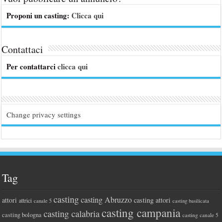
Proponi un casting:
Clicca qui
Contattaci
Per contattarci
clicca qui
Change privacy settings
Tag
casting
casting Abruzzo
attori
casting attori
attrici
canale 5
casting basilicata
casting campania
casting calabria
casting bologna
casting canale 5