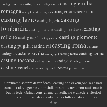
casting emilia
casting comparse
casting emilia
casting danza
romagna
casting Friuli Venezia Giulia
casting figuranti
casting friuli
casting lazio
casting
casting liguria
lombardia
casting
casting marche
casting mediaset
milano
casting piemonte
casting napoli
casting palermo
casting roma
casting puglia
casting rai
casting
casting sicilia
casting torino
sardegna
casting teatro
casting spot
casting toscana
casting tv
casting trentino
casting Umbria
casting veneto
hostess
comparse
figuranti
provini
spot
Cerchiamo sempre di verificare i casting che ci vengono segnalati,
curati da altre agenzie e non dalla nostra, tuttavia non tutti sono in
buona fede. Quindi consigliamo di verificare e chiedere ulteriori
informazioni in fase di candidatura per tutti i nostri comunicati.