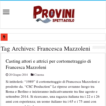
Casting aperti per film internazionale prodotto da Panorama Films – 
Tag Archives:
Francesca Mazzoleni
Casting attore per “Luna: dialogo tra un Poeta e una Prostituta” – Laz
Casting attori e attrici per cortometraggio di
Casting per coppia: Realizzazione shooting foto e video retribuito per 
Francesca Mazzoleni
Casting per nuovo lungometraggio: si cercano attori, attrici e compars
20 Giugno 2014
Cinema
Ricerca tastierista per Tribute Band dedicata ad Eros Ramazzotti – Ve
Si intitolerà: “1989” il cortometraggio di Francesca Mazzoleni e
prodotto da. “CSC Production” Le riprese avranno luogo tra
Roma e Berlino e inizieranno indicativamente tra fine agosto e
settembre 2014. Si ricercano, una ragazza italiana tra i 22 e i 26
anni con esperienza; un uomo italiano tra i 65 e i 75 anni con