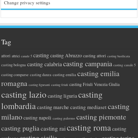
Change privacy settings
Tag
casting
casting Abruzzo
attori
casting attori
attrici
canale 5
casting basilicata
casting campania
casting calabria
casting bologna
casting canale 5
casting emilia
casting comparse
casting emilia
casting danza
romagna
casting Friuli Venezia Giulia
casting figuranti
casting friuli
casting lazio
casting
casting liguria
lombardia
casting
casting marche
casting mediaset
milano
casting piemonte
casting napoli
casting palermo
casting roma
casting puglia
casting rai
casting
casting sicilia
casting torino