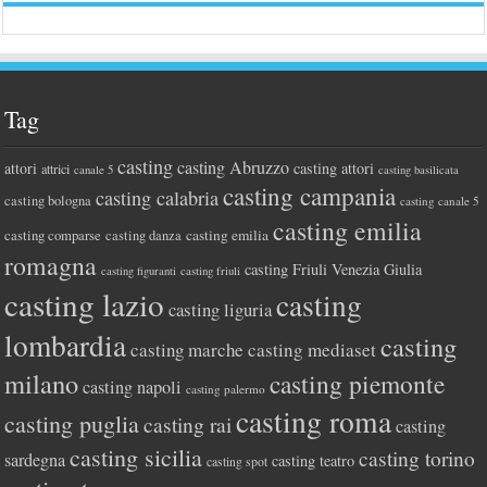
Tag
casting
casting Abruzzo
attori
casting attori
attrici
canale 5
casting basilicata
casting campania
casting calabria
casting bologna
casting canale 5
casting emilia
casting comparse
casting emilia
casting danza
romagna
casting Friuli Venezia Giulia
casting figuranti
casting friuli
casting lazio
casting
casting liguria
lombardia
casting
casting marche
casting mediaset
milano
casting piemonte
casting napoli
casting palermo
casting roma
casting puglia
casting rai
casting
casting sicilia
casting torino
sardegna
casting teatro
casting spot