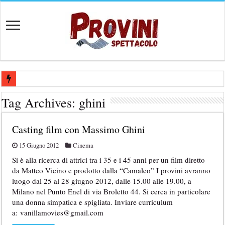
Ricerca tastierista per Tribute Band dedicata ad Eros Ramazzotti – Ve
Tag Archives:
ghini
Casting film horror internazionale “Gaming Disorder”: si cercano ragaz
Casting film con Massimo Ghini
Casting Rai: Cercasi le nuove professoresse de L’Eredità, aperte le ca
Casting Urgente CHARACTER / MASCOTTE per il Parco divertiment
15 Giugno 2012
Cinema
Si è alla ricerca di attrici tra i 35 e i 45 anni per un film diretto
Affari Tuoi 2026/27: riaperti i casting Rai per partecipare al progra
da Matteo Vicino e prodotto dalla “Camaleo” I provini avranno
luogo dal 25 al 28 giugno 2012, dalle 15.00 alle 19.00, a
Milano nel Punto Enel di via Broletto 44. Si cerca in particolare
una donna simpatica e spigliata. Inviare curriculum
a: vanillamovies@gmail.com