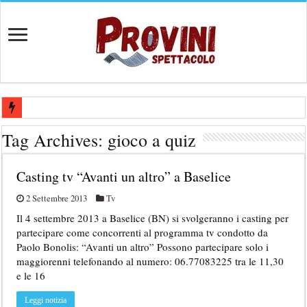
Casting aperti per film internazionale prodotto da Panorama Films – 
Tag Archives:
gioco a quiz
Casting attore per “Luna: dialogo tra un Poeta e una Prostituta” – Laz
Casting tv “Avanti un altro” a Baselice
Casting per coppia: Realizzazione shooting foto e video retribuito per 
Casting per nuovo lungometraggio: si cercano attori, attrici e compars
2 Settembre 2013
Tv
Il 4 settembre 2013 a Baselice (BN) si svolgeranno i casting per
Ricerca tastierista per Tribute Band dedicata ad Eros Ramazzotti – Ve
partecipare come concorrenti al programma tv condotto da
Paolo Bonolis: “Avanti un altro” Possono partecipare solo i
maggiorenni telefonando al numero: 06.77083225 tra le 11,30
e le 16
Leggi notizia