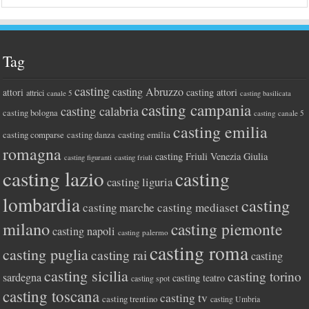
Tag
casting
casting Abruzzo
attori
casting attori
attrici
canale 5
casting basilicata
casting campania
casting calabria
casting bologna
casting canale 5
casting emilia
casting comparse
casting emilia
casting danza
romagna
casting Friuli Venezia Giulia
casting figuranti
casting friuli
casting lazio
casting
casting liguria
lombardia
casting
casting marche
casting mediaset
milano
casting piemonte
casting napoli
casting palermo
casting roma
casting puglia
casting rai
casting
casting sicilia
casting torino
sardegna
casting teatro
casting spot
casting toscana
casting tv
casting trentino
casting Umbria