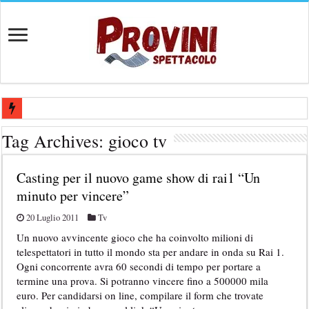
Casting aperti per film internazionale prodotto da Panorama Films – 
Tag Archives:
gioco tv
Casting attore per “Luna: dialogo tra un Poeta e una Prostituta” – Laz
Casting per il nuovo game show di rai1 “Un
Casting per coppia: Realizzazione shooting foto e video retribuito per 
minuto per vincere”
Casting per nuovo lungometraggio: si cercano attori, attrici e compars
20 Luglio 2011
Tv
Ricerca tastierista per Tribute Band dedicata ad Eros Ramazzotti – Ve
Un nuovo avvincente gioco che ha coinvolto milioni di
telespettatori in tutto il mondo sta per andare in onda su Rai 1.
Ogni concorrente avra 60 secondi di tempo per portare a
termine una prova. Si potranno vincere fino a 500000 mila
euro. Per candidarsi on line, compilare il form che trovate