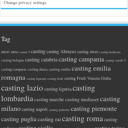
Change privacy settings
Tag
casting
casting Abruzzo
attori
casting attori
attrici
canale 5
casting basilicata
casting campania
casting calabria
casting bologna
casting canale 5
casting emilia
casting comparse
casting emilia
casting danza
romagna
casting Friuli Venezia Giulia
casting figuranti
casting friuli
casting lazio
casting
casting liguria
lombardia
casting
casting marche
casting mediaset
milano
casting piemonte
casting napoli
casting palermo
casting roma
casting puglia
casting rai
casting
casting sicilia
casting torino