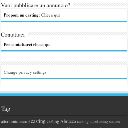
Vuoi pubblicare un annuncio?
Proponi un casting:
Clicca qui
Contattaci
Per contattarci
clicca qui
Change privacy settings
Tag
casting
casting Abruzzo
attori
casting attori
attrici
canale 5
casting basilicata