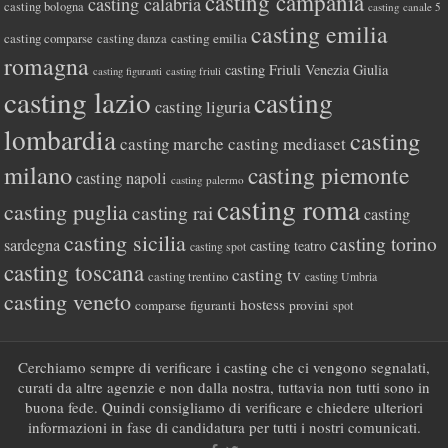
casting campania
casting calabria
casting bologna
casting canale 5
casting emilia
casting comparse
casting emilia
casting danza
romagna
casting Friuli Venezia Giulia
casting figuranti
casting friuli
casting lazio
casting
casting liguria
lombardia
casting
casting marche
casting mediaset
milano
casting piemonte
casting napoli
casting palermo
casting roma
casting puglia
casting rai
casting
casting sicilia
casting torino
sardegna
casting teatro
casting spot
casting toscana
casting tv
casting trentino
casting Umbria
casting veneto
hostess
comparse
figuranti
provini
spot
Cerchiamo sempre di verificare i casting che ci vengono segnalati,
curati da altre agenzie e non dalla nostra, tuttavia non tutti sono in
buona fede. Quindi consigliamo di verificare e chiedere ulteriori
informazioni in fase di candidatura per tutti i nostri comunicati.