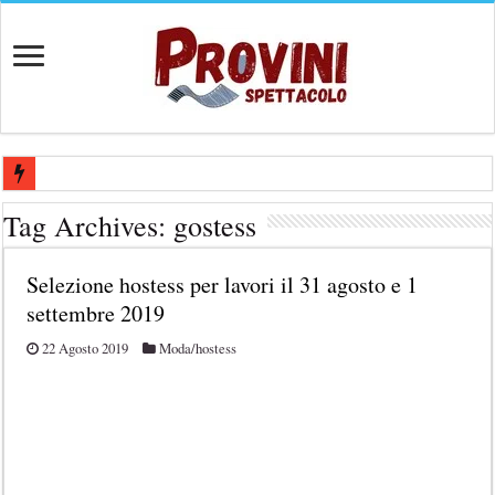
Casting per nuovo lungometraggio: si cercano attori, attrici e compars
Tag Archives:
gostess
Ricerca tastierista per Tribute Band dedicata ad Eros Ramazzotti – Ve
Selezione hostess per lavori il 31 agosto e 1
Casting film horror internazionale “Gaming Disorder”: si cercano ragaz
settembre 2019
Casting Rai: Cercasi le nuove professoresse de L’Eredità, aperte le ca
22 Agosto 2019
Moda/hostess
Casting Urgente CHARACTER / MASCOTTE per il Parco divertiment