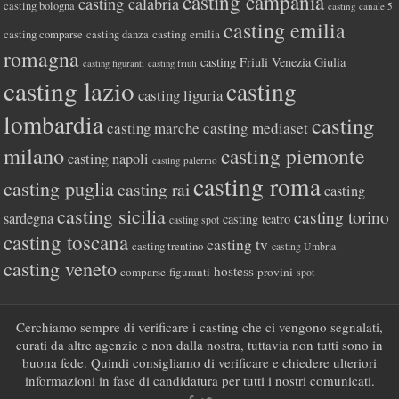
casting campania
casting calabria
casting bologna
casting canale 5
casting emilia
casting comparse
casting emilia
casting danza
romagna
casting Friuli Venezia Giulia
casting figuranti
casting friuli
casting lazio
casting
casting liguria
lombardia
casting
casting marche
casting mediaset
milano
casting piemonte
casting napoli
casting palermo
casting roma
casting puglia
casting rai
casting
casting sicilia
casting torino
sardegna
casting teatro
casting spot
casting toscana
casting tv
casting trentino
casting Umbria
casting veneto
hostess
comparse
figuranti
provini
spot
Cerchiamo sempre di verificare i casting che ci vengono segnalati,
curati da altre agenzie e non dalla nostra, tuttavia non tutti sono in
buona fede. Quindi consigliamo di verificare e chiedere ulteriori
informazioni in fase di candidatura per tutti i nostri comunicati.