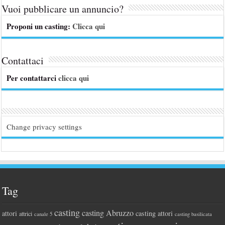
Vuoi pubblicare un annuncio?
Proponi un casting:
Clicca qui
Contattaci
Per contattarci
clicca qui
Change privacy settings
Tag
casting
casting Abruzzo
attori
casting attori
attrici
canale 5
casting basilicata