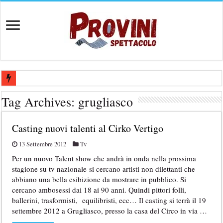
Casting aperti per film internazionale prodotto da Panorama Films – 
Tag Archives:
grugliasco
Casting attore per “Luna: dialogo tra un Poeta e una Prostituta” – Laz
Casting nuovi talenti al Cirko Vertigo
Casting per coppia: Realizzazione shooting foto e video retribuito per 
Casting per nuovo lungometraggio: si cercano attori, attrici e compars
13 Settembre 2012
Tv
Per un nuovo Talent show che andrà in onda nella prossima
Ricerca tastierista per Tribute Band dedicata ad Eros Ramazzotti – Ve
stagione su tv nazionale si cercano artisti non dilettanti che
abbiano una bella esibizione da mostrare in pubblico. Si
cercano ambosessi dai 18 ai 90 anni. Quindi pittori folli,
ballerini, trasformisti, equilibristi, ecc… Il casting si terrà il 19
settembre 2012 a Grugliasco, presso la casa del Circo in via …