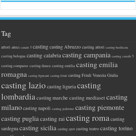
Tag
casting
casting Abruzzo
attori
casting attori
attrici
canale 5
casting basilicata
casting campania
casting calabria
casting bologna
casting canale 5
casting emilia
casting comparse
casting emilia
casting danza
romagna
casting Friuli Venezia Giulia
casting figuranti
casting friuli
casting lazio
casting
casting liguria
lombardia
casting
casting marche
casting mediaset
milano
casting piemonte
casting napoli
casting palermo
casting roma
casting puglia
casting rai
casting
casting sicilia
casting torino
sardegna
casting teatro
casting spot