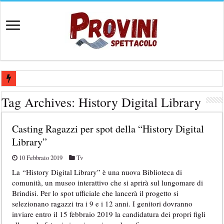
Mediaset cerca figuranti, professionisti, modelli e ballerini: come cand
Tag Archives:
History Digital Library
Lavorare all’Arena di Verona: posizioni aperte e candidature spontan
Casting Ragazzi per spot della “History Digital
Casting aperti per film internazionale prodotto da Panorama Films – 
Library”
Casting attore per “Luna: dialogo tra un Poeta e una Prostituta” – Laz
10 Febbraio 2019
Tv
Casting per coppia: Realizzazione shooting foto e video retribuito per 
La “History Digital Library” è una nuova Biblioteca di
comunità, un museo interattivo che si aprirà sul lungomare di
Brindisi. Per lo spot ufficiale che lancerà il progetto si
selezionano ragazzi tra i 9 e i 12 anni. I genitori dovranno
inviare entro il 15 febbraio 2019 la candidatura dei propri figli