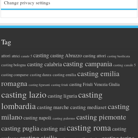
Change privacy settings
Tag
casting
casting Abruzzo
attori
casting attori
attrici
canale 5
casting basilicata
casting campania
casting calabria
casting bologna
casting canale 5
casting emilia
casting comparse
casting emilia
casting danza
romagna
casting Friuli Venezia Giulia
casting figuranti
casting friuli
casting lazio
casting
casting liguria
lombardia
casting
casting marche
casting mediaset
milano
casting piemonte
casting napoli
casting palermo
casting roma
casting puglia
casting rai
casting
casting sicilia
casting torino