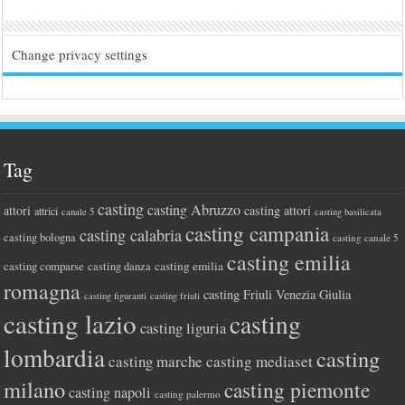
Change privacy settings
Tag
casting
casting Abruzzo
attori
casting attori
attrici
canale 5
casting basilicata
casting campania
casting calabria
casting bologna
casting canale 5
casting emilia
casting comparse
casting emilia
casting danza
romagna
casting Friuli Venezia Giulia
casting figuranti
casting friuli
casting lazio
casting
casting liguria
lombardia
casting
casting marche
casting mediaset
milano
casting piemonte
casting napoli
casting palermo