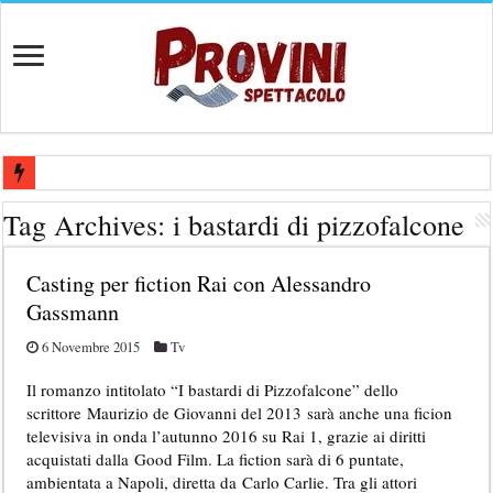
Casting aperti per film internazionale prodotto da Panorama Films – 
Tag Archives:
i bastardi di pizzofalcone
Casting attore per “Luna: dialogo tra un Poeta e una Prostituta” – Laz
Casting per fiction Rai con Alessandro
Casting per coppia: Realizzazione shooting foto e video retribuito per 
Gassmann
Casting per nuovo lungometraggio: si cercano attori, attrici e compars
6 Novembre 2015
Tv
Ricerca tastierista per Tribute Band dedicata ad Eros Ramazzotti – Ve
Il romanzo intitolato “I bastardi di Pizzofalcone” dello
scrittore Maurizio de Giovanni del 2013 sarà anche una ficion
televisiva in onda l’autunno 2016 su Rai 1, grazie ai diritti
acquistati dalla Good Film. La fiction sarà di 6 puntate,
ambientata a Napoli, diretta da Carlo Carlie. Tra gli attori