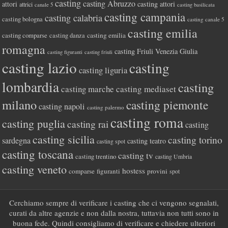
casting
casting Abruzzo
attori
casting attori
attrici
canale 5
casting basilicata
casting campania
casting calabria
casting bologna
casting canale 5
casting emilia
casting comparse
casting emilia
casting danza
romagna
casting Friuli Venezia Giulia
casting figuranti
casting friuli
casting lazio
casting
casting liguria
lombardia
casting
casting marche
casting mediaset
milano
casting piemonte
casting napoli
casting palermo
casting roma
casting puglia
casting rai
casting
casting sicilia
casting torino
sardegna
casting teatro
casting spot
casting toscana
casting tv
casting trentino
casting Umbria
casting veneto
hostess
comparse
figuranti
provini
spot
Cerchiamo sempre di verificare i casting che ci vengono segnalati,
curati da altre agenzie e non dalla nostra, tuttavia non tutti sono in
buona fede. Quindi consigliamo di verificare e chiedere ulteriori