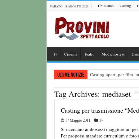
Chi Siamo
Casting
C
SABATO , 8 AGOSTO 2026
Tv
Cinema
Teatro
Moda/hostess
Dan
Ultime notizie
Casting aperti per film 
Casting attore per “Luna:
Tag Archives:
mediaset
Casting per coppia: Realiz
Casting per nuovo lungome
Casting per trasmissione “Med
Ricerca tastierista per T
17 Maggio 2011
Tv
Si ricercano ambosessi maggiorenni per t
Per proporsi mandare curriculum e foto a