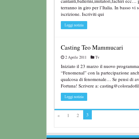
cantanti,ballerini,imitatori,fachiri ecc… 
terranno in giro per l’Italia. In basso vi 
iscrizione. Iscriviti qui
Leggi notizia
Casting Teo Mammucari
2 Aprile 2011
Tv
Iniziato il 23 marzo il nuovo programma 
“Fenomenal” con la partecipazione anche
qualcosa di fenomenale… Se pensi di avere
Fortuna! Scrivere a: casting@coloradofil
Leggi notizia
3
«
1
2