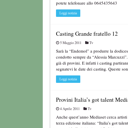
potete telefonare allo 0645435643
Leggi notizia
Casting Grande fratello 12
5 Maggio 2011
Tv
Sarà la “Endemol” a produrre la dodices
condotto sempre da “Alessia Marcuzzi”. A
già di provini. E infatti i casting partir
segnatevi le date dei casting. Queste s
Leggi notizia
Provini Italia’s got talent Medi
4 Aprile 2011
Tv
Anche quest’anno Mediaset cerca artisti 
terza edizione italiana: “Italia’s got tal