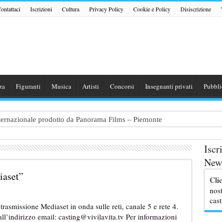
ontattaci
Iscrizioni
Cultura
Privacy Policy
Cookie e Policy
Disiscrizione
za
Figuranti
Musica
Artisti
Concorsi
Insegnanti privati
Pubbli
internazionale prodotto da Panorama Films – Piemonte
 dialogo tra un Poeta e una Prostituta” – Lazio
Iscr
zazione shooting foto e video retribuito per hotel 4 stelle – Trentino
News
traggio: si cercano attori, attrici e comparse – Puglia
iaset”
Cli
ribute Band dedicata ad Eros Ramazzotti – Veneto
nost
cast
rasmissione Mediaset in onda sulle reti, canale 5 e rete 4.
ll’indirizzo email: casting@vivilavita.tv Per informazioni