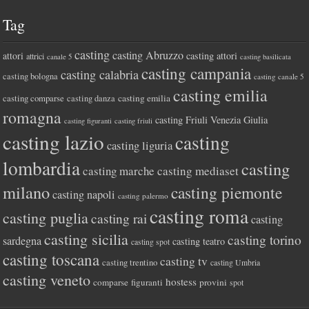
Tag
casting
casting Abruzzo
attori
casting attori
attrici
canale 5
casting basilicata
casting campania
casting calabria
casting bologna
casting canale 5
casting emilia
casting comparse
casting emilia
casting danza
romagna
casting Friuli Venezia Giulia
casting figuranti
casting friuli
casting lazio
casting
casting liguria
lombardia
casting
casting marche
casting mediaset
milano
casting piemonte
casting napoli
casting palermo
casting roma
casting puglia
casting rai
casting
casting sicilia
casting torino
sardegna
casting teatro
casting spot
casting toscana
casting tv
casting trentino
casting Umbria
casting veneto
hostess
comparse
figuranti
provini
spot