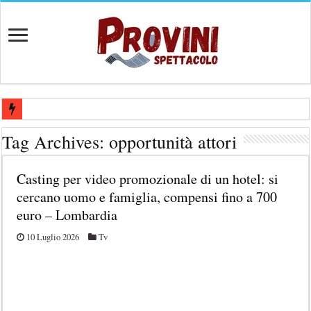
Casting per nuovo lungometraggio: si cercano attori, attrici e compars
Tag Archives:
opportunità attori
Ricerca tastierista per Tribute Band dedicata ad Eros Ramazzotti – Ve
Casting per video promozionale di un hotel: si
Casting film horror internazionale “Gaming Disorder”: si cercano ragaz
cercano uomo e famiglia, compensi fino a 700
Casting Rai: Cercasi le nuove professoresse de L’Eredità, aperte le ca
euro – Lombardia
Casting Urgente CHARACTER / MASCOTTE per il Parco divertiment
10 Luglio 2026
Tv