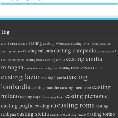
Tag
casting
casting Abruzzo
attori
casting attori
attrici
canale 5
casting basilicata
casting campania
casting calabria
casting bologna
casting canale 5
casting emilia
casting comparse
casting emilia
casting danza
romagna
casting Friuli Venezia Giulia
casting figuranti
casting friuli
casting lazio
casting
casting liguria
lombardia
casting
casting marche
casting mediaset
milano
casting piemonte
casting napoli
casting palermo
casting roma
casting puglia
casting rai
casting
casting sicilia
casting torino
sardegna
casting teatro
casting spot