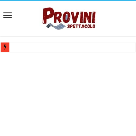
Casting per coppia: Realizzazione shooting foto e video retribuito per 
Casting per nuovo lungometraggio: si cercano attori, attrici e compars
Ricerca tastierista per Tribute Band dedicata ad Eros Ramazzotti – Ve
Casting film horror internazionale “Gaming Disorder”: si cercano ragaz
Casting Rai: Cercasi le nuove professoresse de L’Eredità, aperte le ca