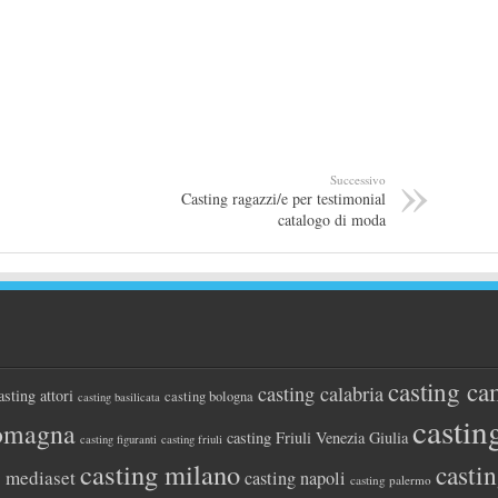
Successivo
Casting ragazzi/e per testimonial
catalogo di moda
casting ca
casting calabria
asting attori
casting bologna
casting basilicata
castin
romagna
casting Friuli Venezia Giulia
casting figuranti
casting friuli
casting milano
casti
g mediaset
casting napoli
casting palermo