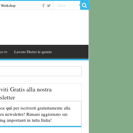
Workshop
co tv
Lavoro Dietro le quinte
iviti Gratis alla nostra
letter
8 anni
cca qui
per iscriverti gratuitamente alla
ra newsletter! Rimani aggiornato sui
ing importanti in tutta Italia!