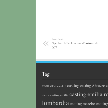
Precedente
Spectre: tutte le scene d’azione di
007
Tag
casting
casting Abruzzo
attori
c
attrici
canale 5
casting emilia 
casting emilia
danza
lombardia
casting marche
castin