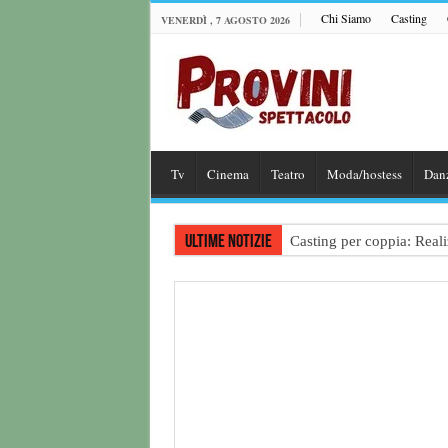
Chi Siamo
Casting
VENERDÌ , 7 AGOSTO 2026
Tv
Cinema
Teatro
Moda/hostess
Dan
Ultime notizie
Casting per coppia: Realiz
Casting per nuovo lungome
Ricerca tastierista per T
Casting film horror inter
Casting Rai: Cercasi le n