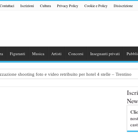
Contattaci
Iscrizioni
Cultura
Privacy Policy
Cookie e Policy
Disiscrizione
za
Figuranti
Musica
Artisti
Concorsi
Insegnanti privati
Pubbli
zazione shooting foto e video retribuito per hotel 4 stelle – Trentino
traggio: si cercano attori, attrici e comparse – Puglia
Iscr
ribute Band dedicata ad Eros Ramazzotti – Veneto
News
nazionale “Gaming Disorder”: si cercano ragazzi e ragazze tra i 16 e i 1
Cli
uove professoresse de L’Eredità, aperte le candidature
nost
cast