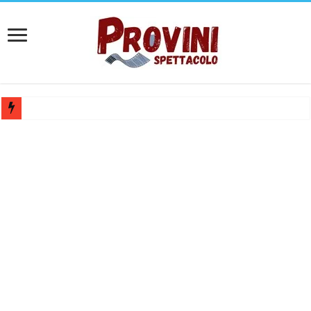
Casting per coppia: Realizzazione shooting foto e video retribuito per 
Casting per nuovo lungometraggio: si cercano attori, attrici e compars
Ricerca tastierista per Tribute Band dedicata ad Eros Ramazzotti – Ve
Casting film horror internazionale “Gaming Disorder”: si cercano ragaz
Casting Rai: Cercasi le nuove professoresse de L’Eredità, aperte le ca