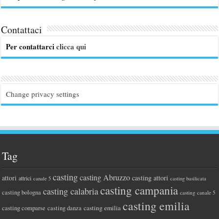
Contattaci
Per contattarci
clicca qui
Change privacy settings
Tag
casting
casting Abruzzo
attori
casting attori
attrici
canale 5
casting basilicata
casting campania
casting calabria
casting bologna
casting canale 5
casting emilia
casting comparse
casting emilia
casting danza