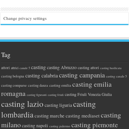
Change privacy settings
Tag
casting
casting Abruzzo
attori
casting attori
attrici
canale 5
casting basilicata
casting campania
casting calabria
casting bologna
casting canale 5
casting emilia
casting comparse
casting emilia
casting danza
romagna
casting Friuli Venezia Giulia
casting figuranti
casting friuli
casting lazio
casting
casting liguria
lombardia
casting
casting marche
casting mediaset
milano
casting piemonte
casting napoli
casting palermo