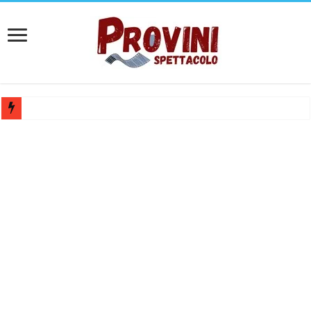
Ricerca tastierista per Tribute Band dedicata ad Eros Ramazzotti – Ve
Casting film horror internazionale “Gaming Disorder”: si cercano ragaz
Casting Rai: Cercasi le nuove professoresse de L’Eredità, aperte le ca
Casting Urgente CHARACTER / MASCOTTE per il Parco divertiment
Affari Tuoi 2026/27: riaperti i casting Rai per partecipare al progra