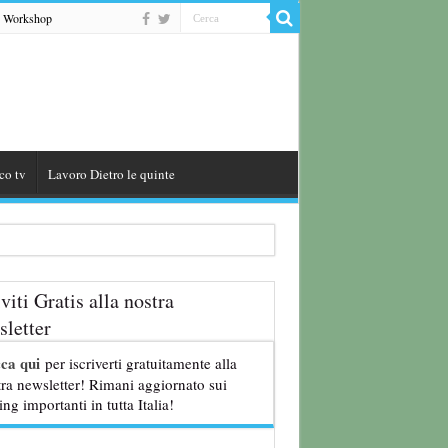
Workshop
co tv
Lavoro Dietro le quinte
iviti Gratis alla nostra
letter
8 anni
cca qui
per iscriverti gratuitamente alla
ra newsletter! Rimani aggiornato sui
ing importanti in tutta Italia!