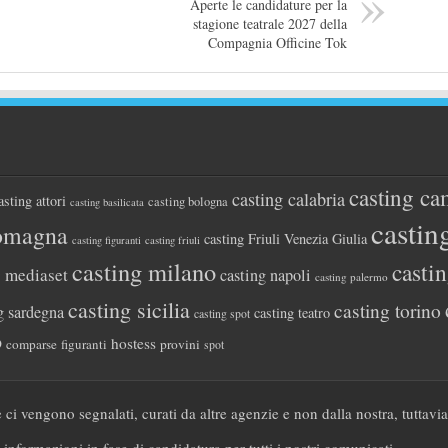
Aperte le candidature per la
stagione teatrale 2027 della
Compagnia Officine Tok
casting ca
casting calabria
asting attori
casting bologna
casting basilicata
castin
romagna
casting Friuli Venezia Giulia
casting figuranti
casting friuli
casting milano
casti
g mediaset
casting napoli
casting palermo
casting sicilia
casting torino
g sardegna
casting teatro
casting spot
o
hostess
comparse
figuranti
provini
spot
 ci vengono segnalati, curati da altre agenzie e non dalla nostra, tuttavi