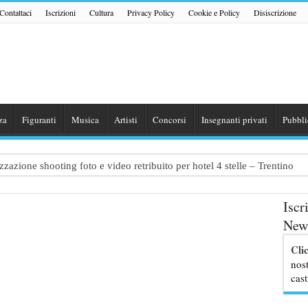
Contattaci
Iscrizioni
Cultura
Privacy Policy
Cookie e Policy
Disiscrizione
za
Figuranti
Musica
Artisti
Concorsi
Insegnanti privati
Pubbli
zazione shooting foto e video retribuito per hotel 4 stelle – Trentino
traggio: si cercano attori, attrici e comparse – Puglia
Iscr
ribute Band dedicata ad Eros Ramazzotti – Veneto
News
nazionale “Gaming Disorder”: si cercano ragazzi e ragazze tra i 16 e i 1
Cli
uove professoresse de L’Eredità, aperte le candidature
nost
cast