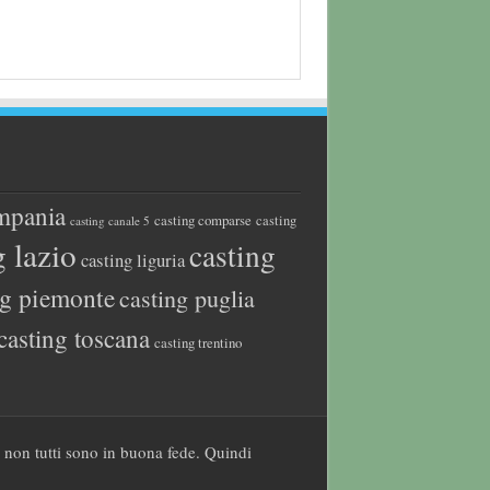
mpania
casting comparse
casting
casting canale 5
g lazio
casting
casting liguria
ng piemonte
casting puglia
casting toscana
casting trentino
a non tutti sono in buona fede. Quindi