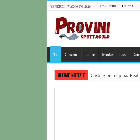
Chi Siamo
Casting
VENERDÌ , 7 AGOSTO 2026
Tv
Cinema
Teatro
Moda/hostess
Dan
Ultime notizie
Casting per coppia: Realiz
Casting per nuovo lungome
Ricerca tastierista per T
Casting film horror inter
Casting Rai: Cercasi le n