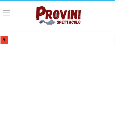
Ricerca tastierista per Tribute Band dedicata ad Eros Ramazzotti – Ve
Casting film horror internazionale “Gaming Disorder”: si cercano ragaz
Casting Rai: Cercasi le nuove professoresse de L’Eredità, aperte le ca
Casting Urgente CHARACTER / MASCOTTE per il Parco divertiment
Affari Tuoi 2026/27: riaperti i casting Rai per partecipare al progra