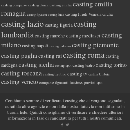
casting emilia
casting comparse
casting emilia
casting danza
romagna
casting Friuli Venezia Giulia
casting figuranti
casting friuli
casting lazio
casting
casting liguria
lombardia
casting
casting marche
casting mediaset
milano
casting piemonte
casting napoli
casting palermo
casting roma
casting puglia
casting rai
casting
casting sicilia
casting torino
sardegna
casting teatro
casting spot
casting toscana
casting tv
casting trentino
casting Umbria
casting veneto
hostess
comparse
figuranti
provini
spot
Cerchiamo sempre di verificare i casting che ci vengono segnalati,
curati da altre agenzie e non dalla nostra, tuttavia non tutti sono in
buona fede. Quindi consigliamo di verificare e chiedere ulteriori
informazioni in fase di candidatura per tutti i nostri comunicati.