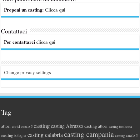
Proponi un casting:
Clicca qui
Contattaci
Per contattarci
clicca qui
Change privacy settings
Tag
casting
casting Abruzzo
attori
casting attori
attrici
canale 5
casting basilicata
casting campania
casting calabria
casting bologna
casting canale 5