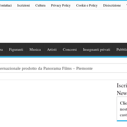
ontattaci
Iscrizioni
Cultura
Privacy Policy
Cookie e Policy
Disiscrizione
za
Figuranti
Musica
Artisti
Concorsi
Insegnanti privati
Pubbli
internazionale prodotto da Panorama Films – Piemonte
 dialogo tra un Poeta e una Prostituta” – Lazio
Iscr
zazione shooting foto e video retribuito per hotel 4 stelle – Trentino
News
traggio: si cercano attori, attrici e comparse – Puglia
Cli
ribute Band dedicata ad Eros Ramazzotti – Veneto
nost
cast