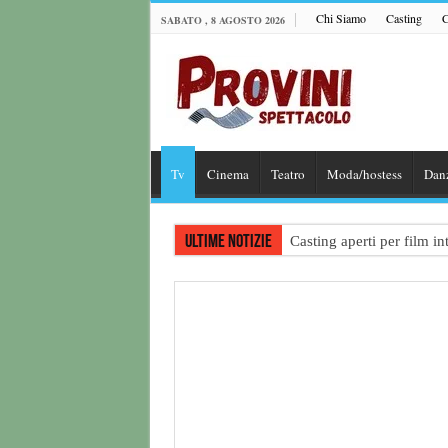
Chi Siamo
Casting
C
SABATO , 8 AGOSTO 2026
Tv
Cinema
Teatro
Moda/hostess
Dan
Ultime notizie
Casting aperti per film 
Casting attore per “Luna:
Casting per coppia: Realiz
Casting per nuovo lungome
Ricerca tastierista per T