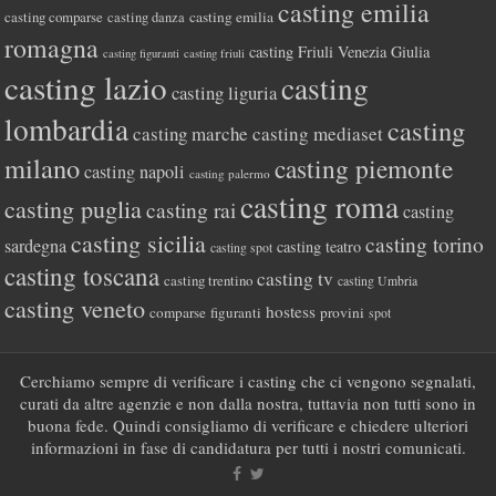
casting emilia
casting comparse
casting emilia
casting danza
romagna
casting Friuli Venezia Giulia
casting figuranti
casting friuli
casting lazio
casting
casting liguria
lombardia
casting
casting marche
casting mediaset
milano
casting piemonte
casting napoli
casting palermo
casting roma
casting puglia
casting rai
casting
casting sicilia
casting torino
sardegna
casting teatro
casting spot
casting toscana
casting tv
casting trentino
casting Umbria
casting veneto
hostess
comparse
figuranti
provini
spot
Cerchiamo sempre di verificare i casting che ci vengono segnalati,
curati da altre agenzie e non dalla nostra, tuttavia non tutti sono in
buona fede. Quindi consigliamo di verificare e chiedere ulteriori
informazioni in fase di candidatura per tutti i nostri comunicati.