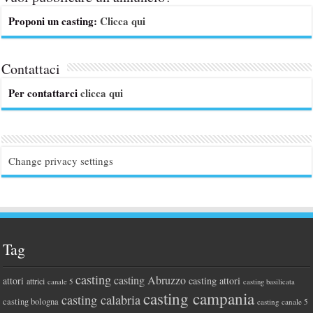
Proponi un casting:
Clicca qui
Contattaci
Per contattarci
clicca qui
Change privacy settings
Tag
casting
casting Abruzzo
attori
casting attori
attrici
canale 5
casting basilicata
casting campania
casting calabria
casting bologna
casting canale 5