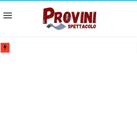
Casting per coppia: Realizzazione shooting foto e video retribuito per 
Casting per nuovo lungometraggio: si cercano attori, attrici e compars
Ricerca tastierista per Tribute Band dedicata ad Eros Ramazzotti – Ve
Casting film horror internazionale “Gaming Disorder”: si cercano ragaz
Casting Rai: Cercasi le nuove professoresse de L’Eredità, aperte le ca