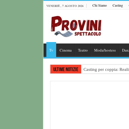
Chi Siamo
Casting
VENERDÌ , 7 AGOSTO 2026
Tv
Cinema
Teatro
Moda/hostess
Dan
Ultime notizie
Casting per coppia: Realiz
Casting per nuovo lungome
Ricerca tastierista per T
Casting film horror inter
Casting Rai: Cercasi le n