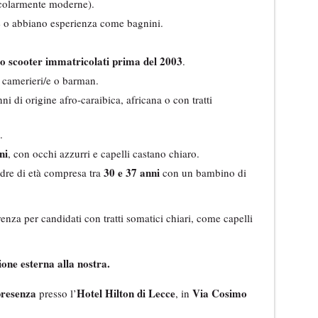
ticolarmente moderne).
 o abbiano esperienza come bagnini.
 o scooter immatricolati prima del 2003
.
camerieri/e o barman.
i di origine afro-caraibica, africana o con tratti
.
ni
, con occhi azzurri e capelli castano chiaro.
30 e 37 anni
dre di età compresa tra
con un bambino di
nza per candidati con tratti somatici chiari, come capelli
one esterna alla nostra.
presenza
Hotel Hilton di Lecce
Via Cosimo
presso l’
, in