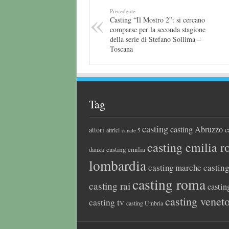
Precedente
Casting “Il Mostro 2”: si cercano
comparse per la seconda stagione
della serie di Stefano Sollima –
Toscana
Tag
casting
casting Abruzzo
attori
c
attrici
canale 5
casting emilia 
casting emilia
danza
lombardia
casting marche
castin
casting roma
casting rai
castin
casting venet
casting tv
casting Umbria