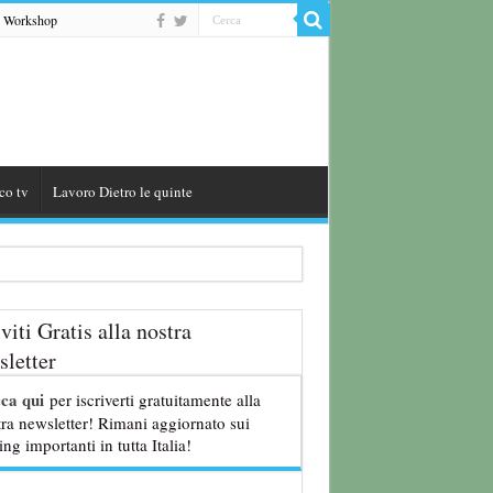
Workshop
co tv
Lavoro Dietro le quinte
iviti Gratis alla nostra
letter
8 anni
cca qui
per iscriverti gratuitamente alla
ra newsletter! Rimani aggiornato sui
ing importanti in tutta Italia!