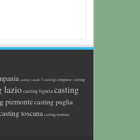
mpania
casting comparse
casting
casting canale 5
g lazio
casting
casting liguria
ng piemonte
casting puglia
casting toscana
casting trentino