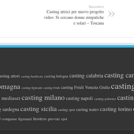
Successivo
Casting attrici per nuovo progetto
video: Si cercano donne simpatiche
e solari – Toscana
casting ca
casting calabria
asting attori
casting bologna
casting basilicata
castin
romagna
casting Friuli Venezia Giulia
casting figuranti
casting friuli
casting milano
casti
g mediaset
casting napoli
casting palermo
casting sicilia
casting torino
g sardegna
casting teatro
casting spot
o
hostess
comparse
figuranti
provini
spot