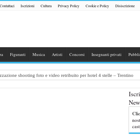
Contattaci
Iscrizioni
Cultura
Privacy Policy
Cookie e Policy
Disiscrizione
za
Figuranti
Musica
Artisti
Concorsi
Insegnanti privati
Pubbli
zazione shooting foto e video retribuito per hotel 4 stelle – Trentino
traggio: si cercano attori, attrici e comparse – Puglia
Iscr
ribute Band dedicata ad Eros Ramazzotti – Veneto
News
nazionale “Gaming Disorder”: si cercano ragazzi e ragazze tra i 16 e i 1
Cli
uove professoresse de L’Eredità, aperte le candidature
nost
cast