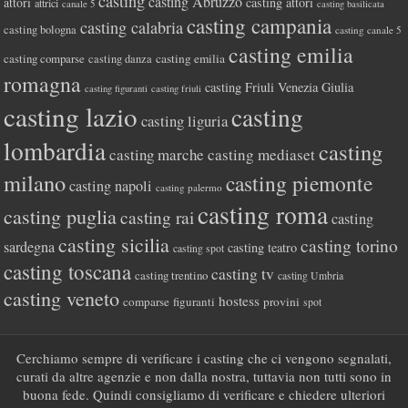
casting
casting Abruzzo
attori
casting attori
attrici
canale 5
casting basilicata
casting campania
casting calabria
casting bologna
casting canale 5
casting emilia
casting comparse
casting emilia
casting danza
romagna
casting Friuli Venezia Giulia
casting figuranti
casting friuli
casting lazio
casting
casting liguria
lombardia
casting
casting marche
casting mediaset
milano
casting piemonte
casting napoli
casting palermo
casting roma
casting puglia
casting rai
casting
casting sicilia
casting torino
sardegna
casting teatro
casting spot
casting toscana
casting tv
casting trentino
casting Umbria
casting veneto
hostess
comparse
figuranti
provini
spot
Cerchiamo sempre di verificare i casting che ci vengono segnalati,
curati da altre agenzie e non dalla nostra, tuttavia non tutti sono in
buona fede. Quindi consigliamo di verificare e chiedere ulteriori