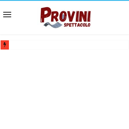
Ricerca tastierista per Tribute Band dedicata ad Eros Ramazzotti – Ve
Casting film horror internazionale “Gaming Disorder”: si cercano ragaz
Casting Rai: Cercasi le nuove professoresse de L’Eredità, aperte le ca
Casting Urgente CHARACTER / MASCOTTE per il Parco divertiment
Affari Tuoi 2026/27: riaperti i casting Rai per partecipare al progra