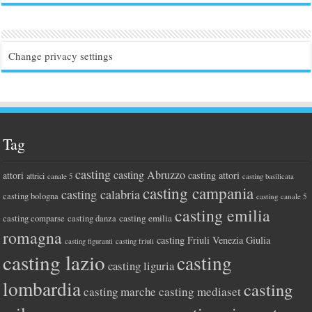
Change privacy settings
Tag
casting
casting Abruzzo
attori
casting attori
attrici
canale 5
casting basilicata
casting campania
casting calabria
casting bologna
casting canale 5
casting emilia
casting comparse
casting emilia
casting danza
romagna
casting Friuli Venezia Giulia
casting figuranti
casting friuli
casting lazio
casting
casting liguria
lombardia
casting
casting marche
casting mediaset