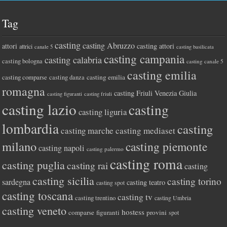
Tag
casting
casting Abruzzo
attori
casting attori
attrici
canale 5
casting basilicata
casting campania
casting calabria
casting bologna
casting canale 5
casting emilia
casting comparse
casting emilia
casting danza
romagna
casting Friuli Venezia Giulia
casting figuranti
casting friuli
casting lazio
casting
casting liguria
lombardia
casting
casting marche
casting mediaset
milano
casting piemonte
casting napoli
casting palermo
casting roma
casting puglia
casting rai
casting
casting sicilia
casting torino
sardegna
casting teatro
casting spot
casting toscana
casting tv
casting trentino
casting Umbria
casting veneto
hostess
comparse
figuranti
provini
spot