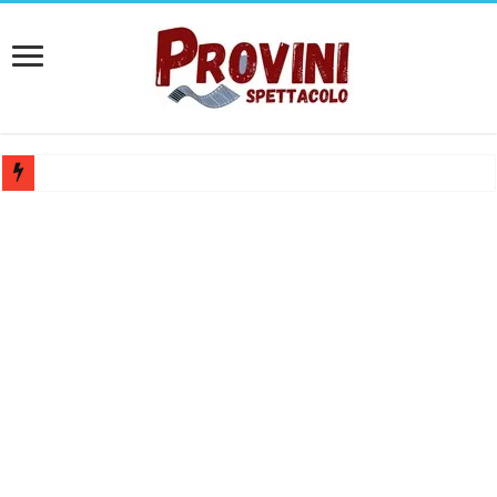
Casting aperti per film internazionale prodotto da Panorama Films – 
Casting attore per “Luna: dialogo tra un Poeta e una Prostituta” – Laz
Casting per coppia: Realizzazione shooting foto e video retribuito per 
Casting per nuovo lungometraggio: si cercano attori, attrici e compars
Ricerca tastierista per Tribute Band dedicata ad Eros Ramazzotti – Ve